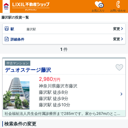
0
お気に入り
お問い合わせ
藤沢駅の投資一覧
変更
駅
藤沢駅
変更
詳細条件
1
件
中古マンション
デュオステージ藤沢
2,980
万円
神奈川県藤沢市藤沢
藤沢駅 徒歩8分
藤沢駅 徒歩9分
藤沢駅 徒歩10分
社会福祉法人共生会付属診療所まで285mです。家から267mのところに、薬や日用品を買うのに便利なこぐま薬局があります。築2年以内の物件ですので、外観もキレイです。多くの方に好評な、清潔感のある室内が魅力の中古マンションです。東海道本線藤沢近くでマイホームをお探しなら、0120-485-494やinfo-era@dande.jpからお問い合わせ下さい。ダンデライオン 王子店に遠慮なくご依頼下さい。
検索条件の変更