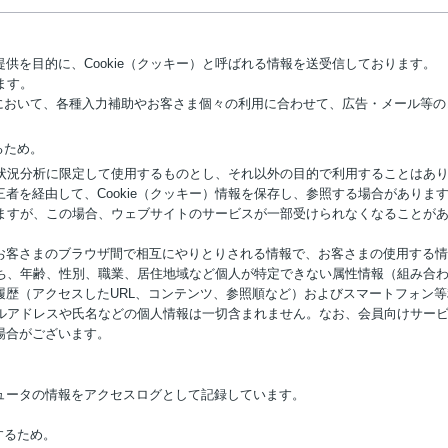
供を目的に、Cookie（クッキー）と呼ばれる情報を送受信しております。
ます。
どにおいて、各種入力補助やお客さま個々の利用に合わせて、広告・メール等
るため。
利用状況分析に限定して使用するものとし、それ以外の目的で利用することはあ
者を経由して、Cookie（クッキー）情報を保存し、参照する場合がありま
できますが、この場合、ウェブサイトのサービスが一部受けられなくなることが
お客さまのブラウザ間で相互にやりとりされる情報で、お客さまの使用する情
のうち、年齢、性別、職業、居住地域など個人が特定できない属性情報（組み合
履歴（アクセスしたURL、コンテンツ、参照順など）およびスマートフォン
メールアドレスや氏名などの個人情報は一切含まれません。なお、会員向けサー
場合がございます。
ュータの情報をアクセスログとして記録しています。
。
するため。