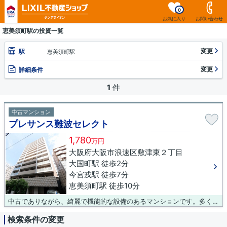
0
お気に入り
お問い合わせ
恵美須町駅の投資一覧
変更
駅
恵美須町駅
変更
詳細条件
1
件
中古マンション
プレサンス難波セレクト
1,780
万円
大阪府大阪市浪速区敷津東２丁目
大国町駅 徒歩2分
今宮戎駅 徒歩7分
恵美須町駅 徒歩10分
中古でありながら、綺麗で機能的な設備のあるマンションです。多くの方に好評の、駅から徒歩2分に位置する物件です。14階建ての建物もお探ししますので、ご安心ください。0120-485-494にお電話か、info-era@dande.jpから、大阪市浪速区エリアのご質問を承ります。まずはお気軽にダンデライオン 王子店までお問い合わせ下さい。
検索条件の変更