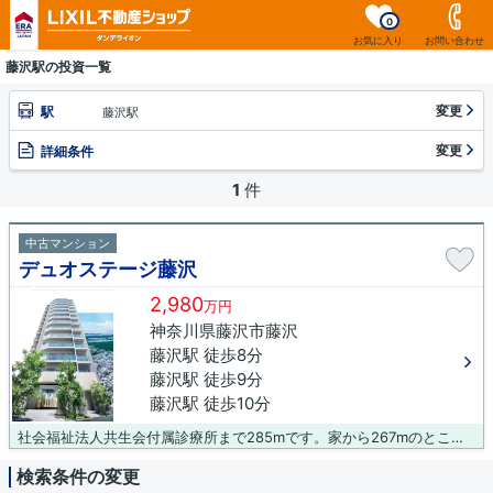
0
お気に入り
お問い合わせ
藤沢駅の投資一覧
変更
駅
藤沢駅
変更
詳細条件
1
件
中古マンション
デュオステージ藤沢
2,980
万円
神奈川県藤沢市藤沢
藤沢駅 徒歩8分
藤沢駅 徒歩9分
藤沢駅 徒歩10分
社会福祉法人共生会付属診療所まで285mです。家から267mのところに、薬や日用品を買うのに便利なこぐま薬局があります。築2年以内の物件ですので、外観もキレイです。多くの方に好評な、清潔感のある室内が魅力の中古マンションです。東海道本線藤沢近くでマイホームをお探しなら、0120-485-494やinfo-era@dande.jpからお問い合わせ下さい。ダンデライオン 王子店に遠慮なくご依頼下さい。
検索条件の変更