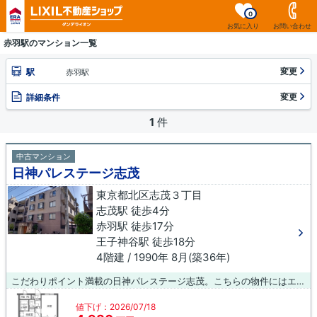
0
お気に入り
お問い合わせ
赤羽駅のマンション一覧
変更
駅
赤羽駅
変更
詳細条件
1
件
中古マンション
日神パレステージ志茂
東京都北区志茂３丁目
志茂駅 徒歩4分
赤羽駅 徒歩17分
王子神谷駅 徒歩18分
4階建 / 1990年 8月(築36年)
こだわりポイント満載の日神パレステージ志茂。こちらの物件にはエレベーターがあります。多くの方に好評な、清潔感のある室内が魅力の中古マンションです。不動産のことでお悩みでしたら、ダンデライオン 王子店にご連絡下さい。当社へのお問い合わせ先は0120-485-494です。お待ちしております。
値下げ：2026/07/18