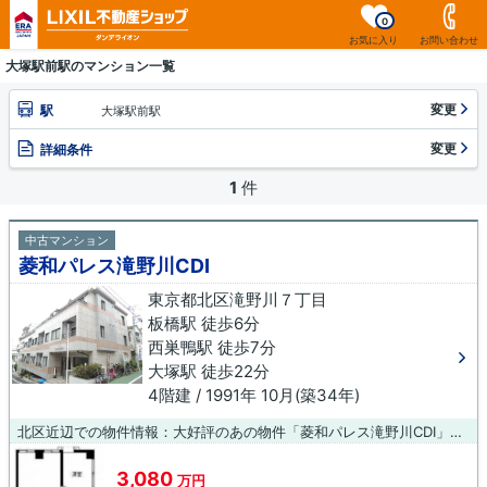
0
お気に入り
お問い合わせ
大塚駅前駅のマンション一覧
変更
駅
大塚駅前駅
変更
詳細条件
1
件
中古マンション
菱和パレス滝野川CDI
東京都北区滝野川７丁目
板橋駅 徒歩6分
西巣鴨駅 徒歩7分
大塚駅 徒歩22分
4階建 / 1991年 10月(築34年)
北区近辺での物件情報：大好評のあの物件「菱和パレス滝野川CDI」。健診会東京メディカルクリニックまで229mです。薬や日用品を買うのに便利なドラッグストア「マツモトキヨシ 滝野川市場通り店」が、こちらの物件から247mのところにあります。築34年の中古マンションです。ダンデライオン 王子店がご紹介する物件はいかがでしょうか。気になる物件がございましたら、0120-485-494までお電話下さい。
3,080
万円