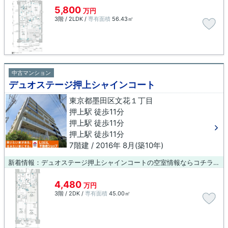
5,800
万円
3階 / 2LDK /
専有面積
56.43㎡
中古マンション
デュオステージ押上シャインコート
東京都墨田区文花１丁目
押上駅 徒歩11分
押上駅 徒歩11分
押上駅 徒歩11分
7階建 / 2016年 8月(築10年)
新着情報：デュオステージ押上シャインコートの空室情報ならコチラ。徒歩6分の場所に墨田区立押上小学校があります。木の温もりも感じることのできる、平成28年8月築の物件となります。エレベーター付きの物件なので、重い荷物を運ぶ時に便利です。墨田区で不動産情報をお求めなら、地域に密着したダンデライオン 王子店にお任せ下さい。ご希望条件に適した不動産情報をご紹介します。0120-485-494にご連絡下さい。
4,480
万円
3階 / 2DK /
専有面積
45.00㎡