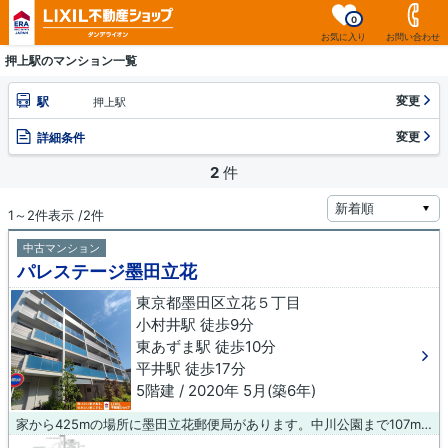
0
お気に入り
お問い合わせ
押上駅のマンション一覧
変更
駅
押上駅
変更
詳細条件
2
件
1～2件表示 /2件
中古マンション
パレステージ墨田立花
東京都墨田区立花５丁目
小村井駅 徒歩9分
東あずま駅 徒歩10分
平井駅 徒歩17分
5階建 / 2020年 5月(築6年)
家から425mの場所に墨田立花郵便局があります。中川公園まで107mです。築6年の中古マンションです。エレベーター付きの物件なので、上階でも上り下りが楽です。ダンデライオン 王子店は信頼と実績を誇る不動産会社です。不動産に関することは0120-485-494までお問い合わせ下さい。