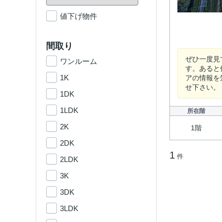
値下げ物件
間取り
ぜひ一度見
ワンルーム
す。あると
1K
アの情報を知
せ下さい。
1DK
1LDK
所在階
2K
1階
2DK
1
件
2LDK
3K
3DK
3LDK