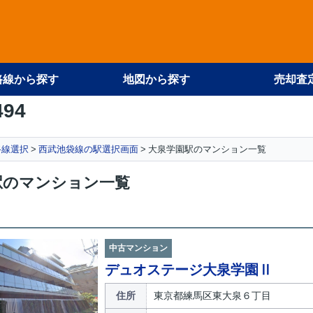
路線から探す
地図から探す
売却査
494
路線選択
西武池袋線の駅選択画面
大泉学園駅のマンション一覧
駅のマンション一覧
中古マンション
デュオステージ大泉学園Ⅱ
住所
東京都練馬区東大泉６丁目