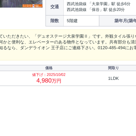
西武池袋線 「大泉学園」駅 徒歩6分
交通
西武池袋線 「保谷」駅 徒歩20分
階数
5階建
築年月(築年
ていただきたい、「デュオステージ大泉学園Ⅱ」です。外観タイル張り
何かと便利な、エレベーターのある物件となっています。共有部分も清
るなら、ダンデライオン 王子店にご連絡下さい。0120-485-494にお電話、
価格
間取り
値下げ：2025/10/02
1LDK
4,980
万円