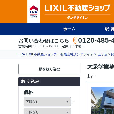
ホーム
駅･
0120-485-
お問い合わせはこちら
営業時間：
10：00～19：00
定休日：
水曜日
ERA LIXIL不動産ショップ 有限会社ダンデライオン 王子店
大泉学園
駅を絞り込む
1
件
絞り込み
価格