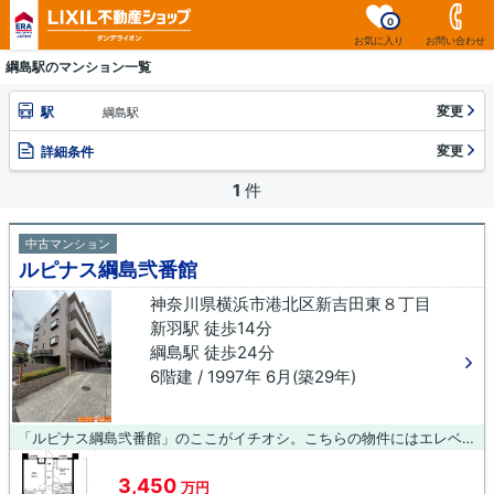
0
お気に入り
お問い合わせ
綱島駅のマンション一覧
変更
駅
綱島駅
変更
詳細条件
1
件
中古マンション
ルピナス綱島弐番館
神奈川県横浜市港北区新吉田東８丁目
新羽駅 徒歩14分
綱島駅 徒歩24分
6階建 / 1997年 6月(築29年)
「ルピナス綱島弐番館」のここがイチオシ。こちらの物件にはエレベーターが付いています。この物件は快適な室内環境が魅力の中古マンションとなっています。ダンデライオン 王子店は横浜市港北区に詳しい不動産会社です。不動産の購入をご検討しているなら、当社にお問い合わせ下さい。
3,450
万円