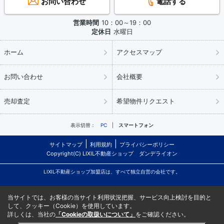
お問い合わせ
電話する
営業時間
10：00～19：00
定休日
水曜日
ホーム
アクセスマップ
お問い合わせ
会社概要
売却査定
希望物件リクエスト
表示切替：
PC
スマートフォン
サイトマップ
利用規約
プライバシーポリシー
Copyright(C) LIXIL不動産ショップ ダンデライオン
LIXIL不動産ショップ加盟店は、すべて独立自営の会社です。
当サイトでは、お客様の当サイト利用状況把握、サービス向上検討を目的と
して、クッキー（Cookie）を使用しています。
詳しくは、当社の
「Cookieの取扱いについて」
をご確認ください。