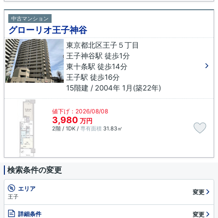
中古マンション
グローリオ王子神谷
東京都北区王子５丁目
王子神谷駅 徒歩1分
東十条駅 徒歩14分
王子駅 徒歩16分
15階建 / 2004年 1月(築22年)
値下げ：2026/08/08
3,980
万円
2階 / 1DK /
専有面積
31.83㎡
検索条件の変更
エリア
変更
王子
詳細条件
変更