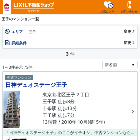
0
お気に入り
お問い合わせ
王子のマンション一覧
変更
エリア
王子
変更
詳細条件
3
件
1～3件表示 /3件
中古マンション
日神デュオステージ王子
東京都北区王子２丁目
王子駅 徒歩8分
十条駅 徒歩13分
王子駅 徒歩7分
13階建 / 2010年 10月(築15年)
「日神デュオステージ王子」のここがイチオシ。中古マンションなら、物件の購入もスムーズです。13階建てのオススメの建物がコチラです。エレベーター付きの物件なので、重い荷物を運ぶ時に便利です。不動産のことで悩みがあるなら、ダンデライオン 王子店にご連絡下さい。お客様のお悩みを解決できるよう、当社スタッフがしっかりとサポート致します。