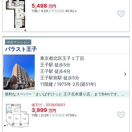
5,498
万円
11階 / 1LDK /
専有面積
40.82㎡
中古マンション
パラスト王子
東京都北区王子１丁目
王子駅 徒歩5分
王子駅 徒歩4分
王子駅前駅 徒歩5分
11階建 / 1975年 2月(築51年)
便利なスーパー「まいばすけっと 王子北本通り店」まで84mです。家から413mのところに北豊島二郵便局があります。周辺環境も充実の11階建ての物件。中古マンションなら、物件の購入もスムーズです。北区で不動産情報を探すなら、ダンデライオン 王子店にお任せ下さい。こだわりやご要望などがございましたら、0120-485-494にご連絡下さい。
値下げ：2026/08/01
3,999
万円
11階 / 2LDK /
専有面積
47.68㎡