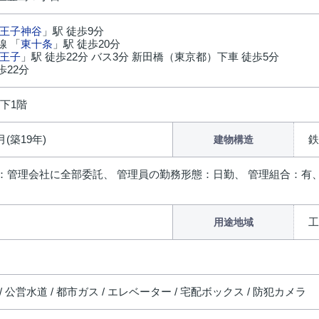
王子神谷
」駅 徒歩9分
線 「
東十条
」駅 徒歩20分
王子
」駅 徒歩22分 バス3分 新田橋（東京都）下車 徒歩5分
歩22分
地下1階
月(築19年)
鉄
建物構造
：管理会社に全部委託、 管理員の勤務形態：日勤、 管理組合：有
工
用途地域
/ 公営水道 / 都市ガス / エレベーター / 宅配ボックス / 防犯カメラ