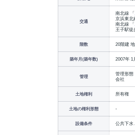
南北線 「
京浜東北
交通
南北線 「
王子駅徒
20階建 
階数
2007年 1
築年月(築年数)
管理形態
管理
会社
所有権
土地権利
土地の権利形態
公共下水 
設備条件