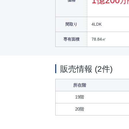
1億200
万
価格
間取り
4LDK
専有面積
78.84㎡
販売情報 (2件)
所在階
19階
20階