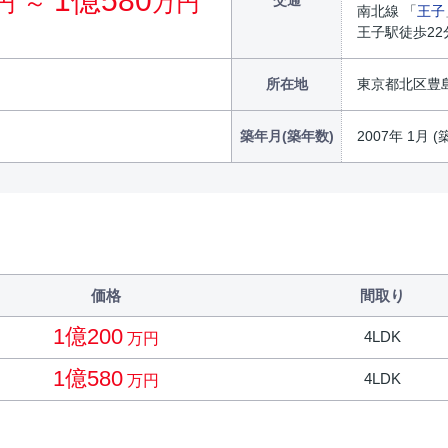
1億580
円 ～
万円
交通
南北線 「
王子
王子駅徒歩22
所在地
東京都北区豊島８
築年月(築年数)
2007年 1月 (
価格
間取り
1億200
4LDK
万円
1億580
4LDK
万円