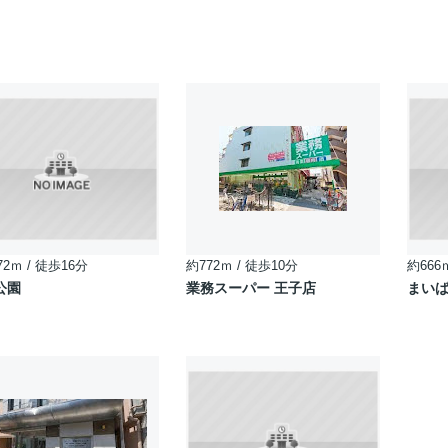
72ｍ / 徒歩16分
約772ｍ / 徒歩10分
約666
公園
業務スーパー 王子店
まいば