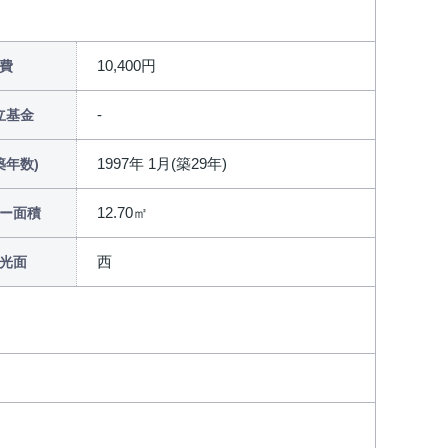
10,400円
費
立基金
1997年 1月(築29年)
築年数)
12.70㎡
ー面積
西
光面