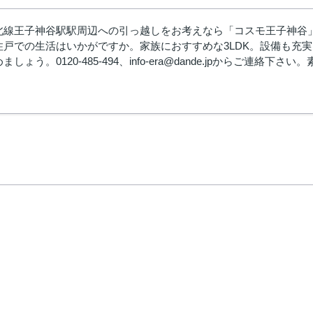
北線王子神谷駅駅周辺への引っ越しをお考えなら「コスモ王子神谷」。
住戸での生活はいかがですか。家族におすすめな3LDK。設備も充
しょう。0120-485-494、info-era@dande.jpからご連