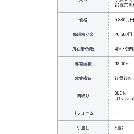
都電荒川
5,880万
価格
26,600円
修繕積立金
4階 / 9階
所在階/階数
63.00㎡
専有面積
鉄骨鉄筋
建物構造
3LDK
間取り
LDK 12.5
リフォーム
相談
引渡し