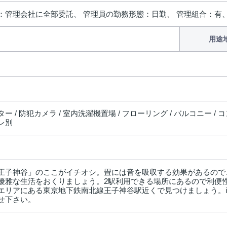
：管理会社に全部委託、 管理員の勤務形態：日勤、 管理組合：有
用途
ー / 防犯カメラ / 室内洗濯機置場 / フローリング / バルコニー / 
レ別
王子神谷」のここがイチオシ。畳には音を吸収する効果があるので
優雅な生活をおくりましょう。2駅利用できる場所にあるので利便
リアにある東京地下鉄南北線王子神谷駅近くで見つけましょう。info-e
せ下さい。