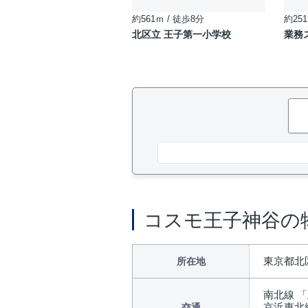
約561ｍ / 徒歩8分
約251
北区立 王子第一小学校
業務
コスモ王子神谷の
東京都北区
所在地
南北線 「
京浜東北
交通