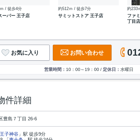
ｍ / 徒歩4分
約512ｍ / 徒歩7分
約233
スーパー 王子店
サミットストア 王子店
ファミ
丁目
01
お気に入り
お問い合わせ
営業時間：
10：00～19：00 /
定休日：
水曜日
物件詳細
豊島７丁目 26-6
王子神谷
」駅 徒歩9分
線 「
東十条
」駅 徒歩24分