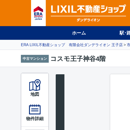
ホーム
駅･
ERA LIXIL不動産ショップ 有限会社ダンデライオン 王子店
コスモ王子神谷4階
中古マンション
地図
物件詳細