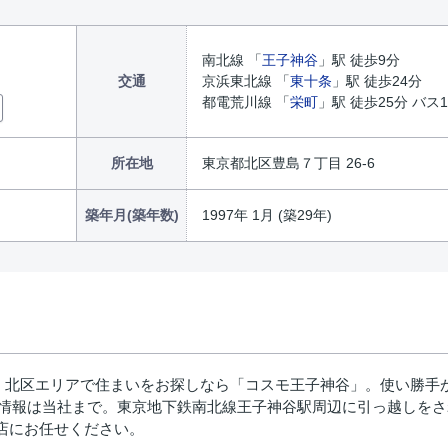
南北線 「
王子神谷
」駅 徒歩9分
交通
京浜東北線 「
東十条
」駅 徒歩24分
都電荒川線 「
栄町
」駅 徒歩25分 バス
所在地
東京都北区豊島７丁目 26-6
築年月(築年数)
1997年 1月 (築29年)
。北区エリアで住まいをお探しなら「コスモ王子神谷」。使い勝手
は当社まで。東京地下鉄南北線王子神谷駅周辺に引っ越しをされる方は、0120
店にお任せください。