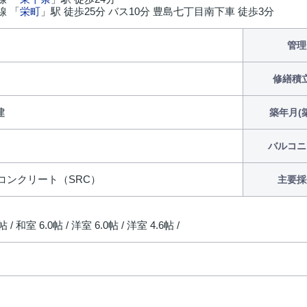
線 「
栄町
」駅 徒歩25分 バス10分 豊島七丁目南下車 徒歩3分
円
管理
修繕積
建
築年月(
バルコニ
コンクリート（SRC）
主要採
帖 / 和室 6.0帖 / 洋室 6.0帖 / 洋室 4.6帖 /