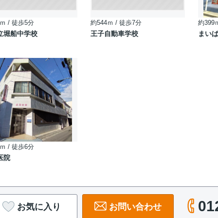
ｍ / 徒歩5分
約544ｍ / 徒歩7分
約399
立堀船中学校
王子自動車学校
まいば
ｍ / 徒歩6分
医院
01
お気に入り
お問い合わせ