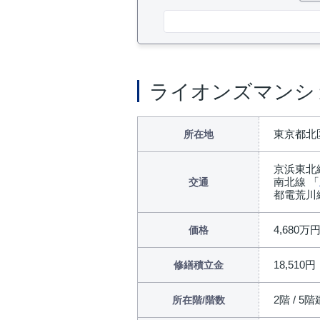
ライオンズマンシ
東京都北区
所在地
京浜東北
南北線 「
交通
都電荒川
4,680万
価格
18,510円
修繕積立金
2階 / 5階
所在階/階数