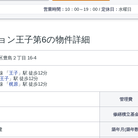
営業時間：
10：00～19：00 /
定休日：
水曜日
ョン王子第6の物件詳細
豊島２丁目 16-4
線 「
王子
」駅 徒歩12分
王子
」駅 徒歩12分
線 「
梶原
」駅 徒歩12分
円
管理費
修繕積立基
建
築年月(築年数