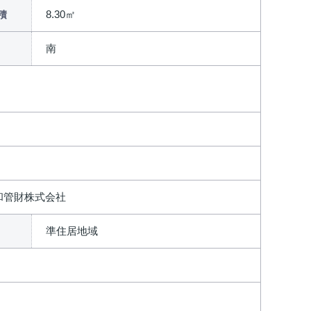
8.30㎡
積
南
和管財株式会社
準住居地域