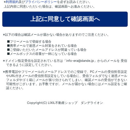
※
利用規約
及び
プライバシーポリシー
を必ずお読みください。
上記内容に同意いただいた場合は、確認画面へお進みください。
※以下の場合は確認メールが届かない場合がありますのでご注意ください。
■フリーメールで登録する場合
■携帯メールで迷惑メール対策をされている場合
■ご登録いただいたメールアドレスが間違っている場合
■メールボックスの容量が一杯になっている場合
※ドメイン指定受信を設定されている方は「info-era@dande.jp」からのメールを 受信
できるように設定してください。
※携帯電話やフリーメールのメールアドレスでのご登録で、PCメールの受信拒否設定
やURL付きメールの受信拒否設定をしている場合に、受信フォルダでなく迷惑メール
フォルダやゴミ箱にメールが振り分けられてしまい、確認メールの受信ができない
可能性がございます。お手数ですが、メールが届かない場合にはメール設定をご確
認ください。
Copyright(C) LIXIL不動産ショップ ダンデライオン