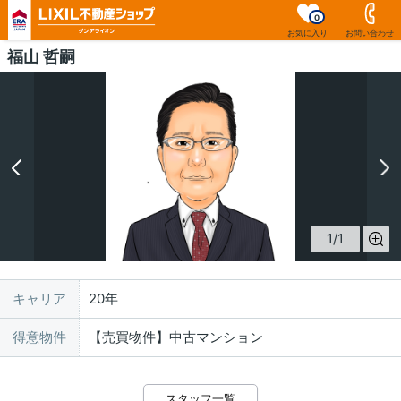
0
お気に入り
お問い合わせ
福山 哲嗣
1
/
1
キャリア
20年
得意物件
【売買物件】中古マンション
スタッフ一覧